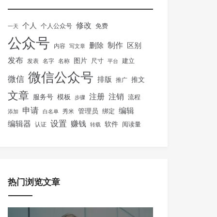
修改
个人
免费
个人公众号
一天
公众号
制作
删除
区别
内容
写文章
发布
图片
尺寸
建立
发表
名字
名称
平台
微信公众号
微信
排版
推文
推广
文章
注册
注销
服务号
模板
流程
步骤
申请
编辑
管理员
绑定
秀米
添加
白名单
设置
赚钱
编辑器
软件
阅读量
认证
转载
热门浏览文章