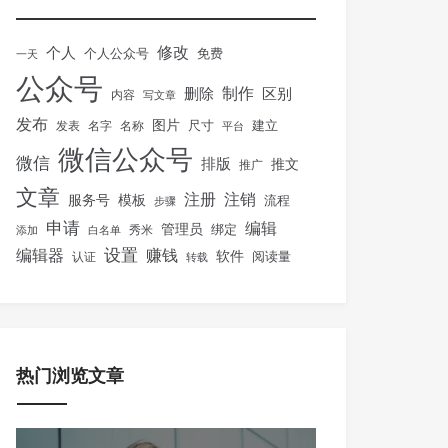
修改
个人
免费
个人公众号
一天
公众号
制作
删除
区别
内容
写文章
发布
图片
尺寸
建立
发表
名字
名称
平台
微信公众号
微信
排版
推文
推广
文章
注册
注销
服务号
模板
流程
步骤
申请
编辑
管理员
绑定
秀米
添加
白名单
设置
赚钱
编辑器
软件
阅读量
认证
转载
热门浏览文章