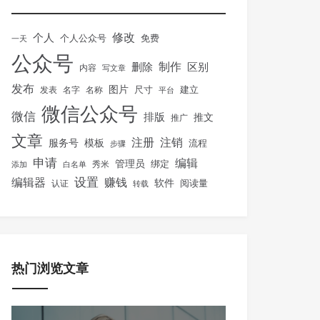
修改
个人
免费
个人公众号
一天
公众号
制作
删除
区别
内容
写文章
发布
图片
尺寸
建立
发表
名字
名称
平台
微信公众号
微信
排版
推文
推广
文章
注册
注销
服务号
模板
流程
步骤
申请
编辑
管理员
绑定
秀米
添加
白名单
设置
赚钱
编辑器
软件
阅读量
认证
转载
热门浏览文章