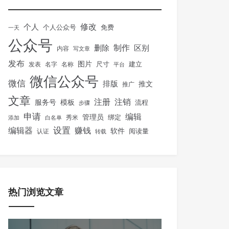
修改
个人
免费
个人公众号
一天
公众号
制作
删除
区别
内容
写文章
发布
图片
尺寸
建立
发表
名字
名称
平台
微信公众号
微信
排版
推文
推广
文章
注册
注销
服务号
模板
流程
步骤
申请
编辑
管理员
绑定
秀米
添加
白名单
设置
赚钱
编辑器
软件
阅读量
认证
转载
热门浏览文章