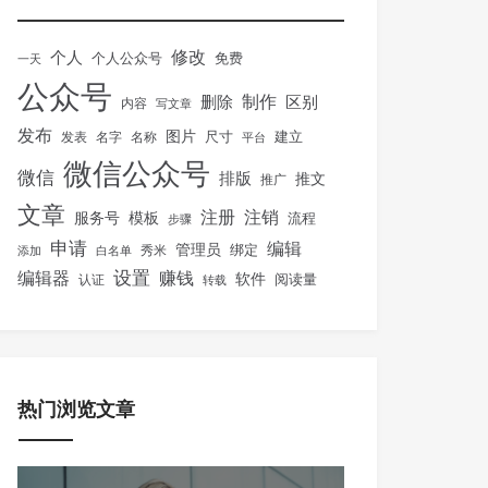
修改
个人
免费
个人公众号
一天
公众号
制作
删除
区别
内容
写文章
发布
图片
尺寸
建立
发表
名字
名称
平台
微信公众号
微信
排版
推文
推广
文章
注册
注销
服务号
模板
流程
步骤
申请
编辑
管理员
绑定
秀米
添加
白名单
设置
赚钱
编辑器
软件
阅读量
认证
转载
热门浏览文章