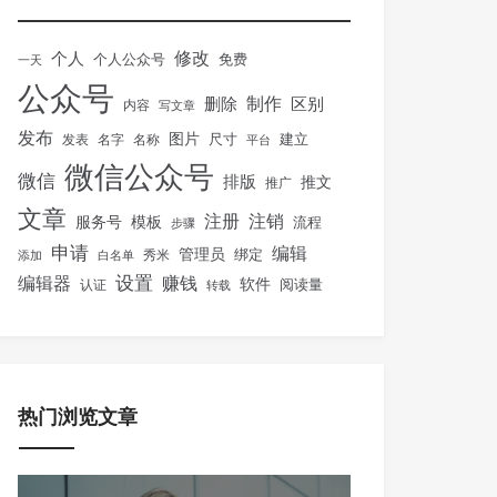
修改
个人
免费
个人公众号
一天
公众号
制作
删除
区别
内容
写文章
发布
图片
尺寸
建立
发表
名字
名称
平台
微信公众号
微信
排版
推文
推广
文章
注册
注销
服务号
模板
流程
步骤
申请
编辑
管理员
绑定
秀米
添加
白名单
设置
赚钱
编辑器
软件
阅读量
认证
转载
热门浏览文章