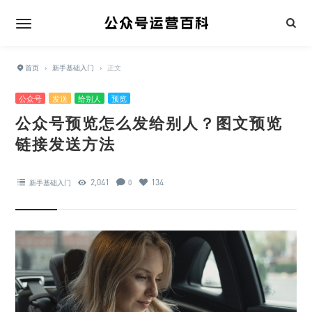
首页
›
新手基础入门
›
正文
公众号
发送
给别人
预览
公众号预览怎么发给别人？图文预览
链接发送方法
2,041
134
新手基础入门
0