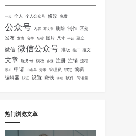
修改
个人
免费
个人公众号
一天
公众号
制作
删除
区别
内容
写文章
发布
图片
尺寸
建立
发表
名字
名称
平台
微信公众号
微信
排版
推文
推广
文章
注册
注销
服务号
模板
流程
步骤
申请
编辑
管理员
绑定
秀米
添加
白名单
设置
赚钱
编辑器
软件
阅读量
认证
转载
热门浏览文章