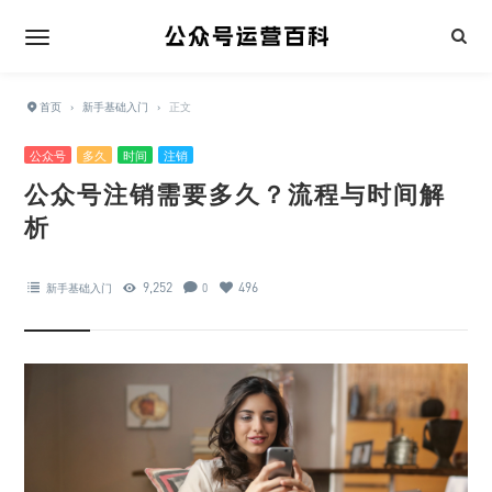
首页
›
新手基础入门
›
正文
公众号
多久
时间
注销
公众号注销需要多久？流程与时间解
析
9,252
496
新手基础入门
0