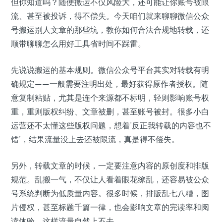
但你知道吗？随便搬运不仅风险大，还可能让你账号被限
流、甚至被投诉，得不偿失。今天咱们就来聊聊微信公众
号搬运别人文章的那些坑，教你如何合法合规地转载，还
顺带聊聊怎么用好工具省时间不踩雷。
先说说搬运的基本规则。微信公众号平台其实对转载有明
确规定——一般需要注明出处，最好获得原作者授权。随
意复制粘贴，尤其是连个来源都不标明，轻则影响账号权
重，重则版权纠纷、文章被删，甚至账号被封。很多小白
运营还不太懂这些版权问题，想着‘反正我转载的内容也不
错’，结果流量没上去还被限流，真是得不偿失。
另外，转载文章的时候，一定要注意内容的原创度和排版
规范。乱搬一气，不仅让人看着眼花缭乱，还容易被公众
号系统判断为低质量内容。很多时候，排版乱七八糟，图
片侵权，甚至标题千篇一律，也会影响文章的完读率和阅
读体验，这样流量自然上不去。