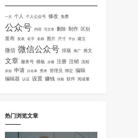
修改
个人
免费
个人公众号
一天
公众号
制作
删除
区别
内容
写文章
发布
图片
尺寸
建立
发表
名字
名称
平台
微信公众号
微信
排版
推文
推广
文章
注册
注销
服务号
模板
流程
步骤
申请
编辑
管理员
绑定
秀米
添加
白名单
设置
赚钱
编辑器
软件
阅读量
认证
转载
热门浏览文章