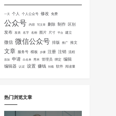
修改
个人
免费
个人公众号
一天
公众号
制作
删除
区别
内容
写文章
发布
图片
尺寸
建立
发表
名字
名称
平台
微信公众号
微信
排版
推文
推广
文章
注册
注销
服务号
模板
流程
步骤
申请
编辑
管理员
绑定
秀米
添加
白名单
设置
赚钱
编辑器
软件
阅读量
认证
转载
热门浏览文章