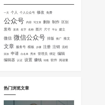
修改
个人
免费
个人公众号
一天
公众号
制作
删除
区别
内容
写文章
发布
图片
尺寸
建立
发表
名字
名称
平台
微信公众号
微信
排版
推文
推广
文章
注册
注销
服务号
模板
流程
步骤
申请
编辑
管理员
绑定
秀米
添加
白名单
设置
赚钱
编辑器
软件
阅读量
认证
转载
热门浏览文章