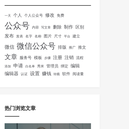
修改
个人
免费
个人公众号
一天
公众号
制作
删除
区别
内容
写文章
发布
图片
尺寸
建立
发表
名字
名称
平台
微信公众号
微信
排版
推文
推广
文章
注册
注销
服务号
模板
流程
步骤
申请
编辑
管理员
绑定
秀米
添加
白名单
设置
赚钱
编辑器
软件
阅读量
认证
转载
热门浏览文章