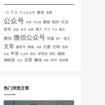
修改
个人
免费
个人公众号
一天
公众号
制作
删除
区别
内容
写文章
发布
图片
尺寸
建立
发表
名字
名称
平台
微信公众号
微信
排版
推文
推广
文章
注册
注销
服务号
模板
流程
步骤
申请
编辑
管理员
绑定
秀米
添加
白名单
设置
赚钱
编辑器
软件
阅读量
认证
转载
热门浏览文章