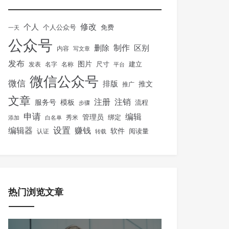
修改
个人
免费
个人公众号
一天
公众号
制作
删除
区别
内容
写文章
发布
图片
尺寸
建立
发表
名字
名称
平台
微信公众号
微信
排版
推文
推广
文章
注册
注销
服务号
模板
流程
步骤
申请
编辑
管理员
绑定
秀米
添加
白名单
设置
赚钱
编辑器
软件
阅读量
认证
转载
热门浏览文章