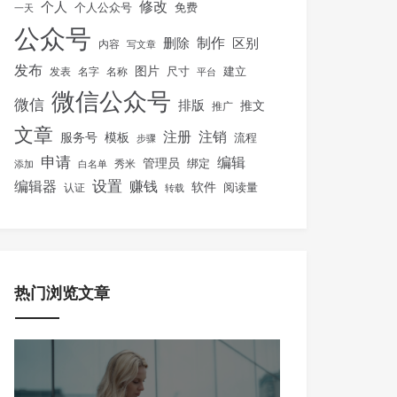
修改
个人
免费
个人公众号
一天
公众号
制作
删除
区别
内容
写文章
发布
图片
尺寸
建立
发表
名字
名称
平台
微信公众号
微信
排版
推文
推广
文章
注册
注销
服务号
模板
流程
步骤
申请
编辑
管理员
绑定
秀米
添加
白名单
设置
赚钱
编辑器
软件
阅读量
认证
转载
热门浏览文章