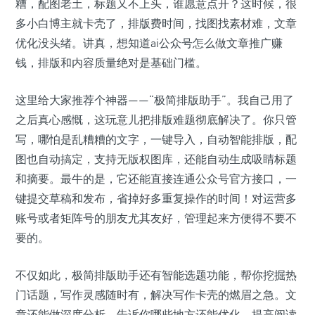
糟，配图老土，标题又不上头，谁愿意点开？这时候，很
多小白博主就卡壳了，排版费时间，找图找素材难，文章
优化没头绪。讲真，想知道ai公众号怎么做文章推广赚
钱，排版和内容质量绝对是基础门槛。
这里给大家推荐个神器——“极简排版助手”。我自己用了
之后真心感慨，这玩意儿把排版难题彻底解决了。你只管
写，哪怕是乱糟糟的文字，一键导入，自动智能排版，配
图也自动搞定，支持无版权图库，还能自动生成吸睛标题
和摘要。最牛的是，它还能直接连通公众号官方接口，一
键提交草稿和发布，省掉好多重复操作的时间！对运营多
账号或者矩阵号的朋友尤其友好，管理起来方便得不要不
要的。
不仅如此，极简排版助手还有智能选题功能，帮你挖掘热
门话题，写作灵感随时有，解决写作卡壳的燃眉之急。文
章还能做深度分析，告诉你哪些地方还能优化，提高阅读