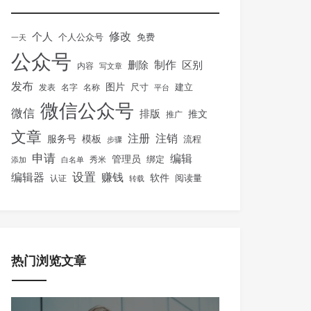
修改
个人
免费
个人公众号
一天
公众号
制作
删除
区别
内容
写文章
发布
图片
尺寸
建立
发表
名字
名称
平台
微信公众号
微信
排版
推文
推广
文章
注册
注销
服务号
模板
流程
步骤
申请
编辑
管理员
绑定
秀米
添加
白名单
设置
赚钱
编辑器
软件
阅读量
认证
转载
热门浏览文章