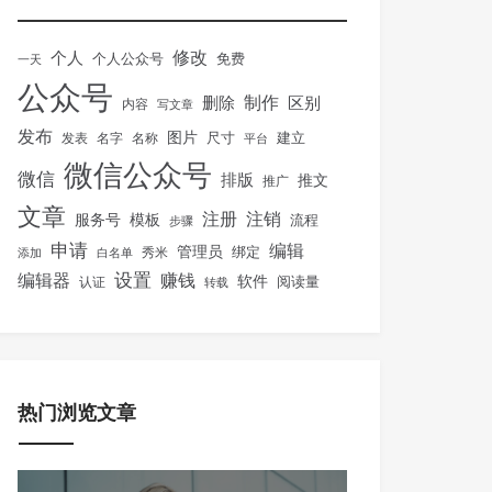
修改
个人
免费
个人公众号
一天
公众号
制作
删除
区别
内容
写文章
发布
图片
尺寸
建立
发表
名字
名称
平台
微信公众号
微信
排版
推文
推广
文章
注册
注销
服务号
模板
流程
步骤
申请
编辑
管理员
绑定
秀米
添加
白名单
设置
赚钱
编辑器
软件
阅读量
认证
转载
热门浏览文章