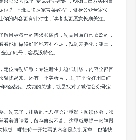
是给公众号找个“专属身份标签”，明确自己服务的目
定位为“下班后快速家常菜教程”，健身公众号定位
能让你的内容更有针对性，读者也更愿意长期关注。
了解目标粉丝的需求和痛点，别盲目写自己喜欢的，
看看他们做得好的地方和不足，找到差异化；第三，
万金油”账号，容易没特色。
，定位特别细致：专注新生儿睡眠训练，内容全部围
快聚拢起来。还有一个美妆号，主打“平价好用口红
少年轻姑娘。成功的关键，就是找对了微信公众号定
要。别忘了，排版乱七八糟会严重影响阅读体验，很
丝看着眼睛累，留存自然不高。这里就要提一款神器
自动排版，哪怕你一开始写的内容是杂乱无章，也能快