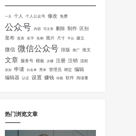
修改
个人
免费
个人公众号
一天
公众号
制作
删除
区别
内容
写文章
发布
图片
尺寸
建立
发表
名字
名称
平台
微信公众号
微信
排版
推文
推广
文章
注册
注销
服务号
模板
流程
步骤
申请
编辑
管理员
绑定
秀米
添加
白名单
设置
赚钱
编辑器
软件
阅读量
认证
转载
热门浏览文章